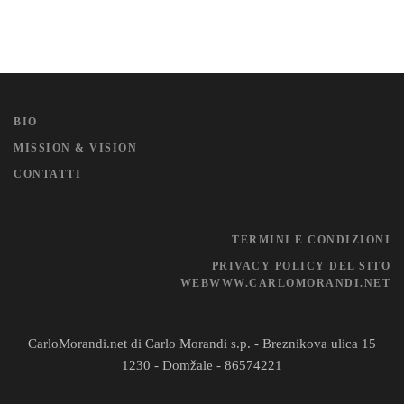
BIO
MISSION & VISION
CONTATTI
TERMINI E CONDIZIONI
PRIVACY POLICY DEL SITO
WEBWWW.CARLOMORANDI.NET
CarloMorandi.net di Carlo Morandi s.p. - Breznikova ulica 15
1230 - Domžale - 86574221