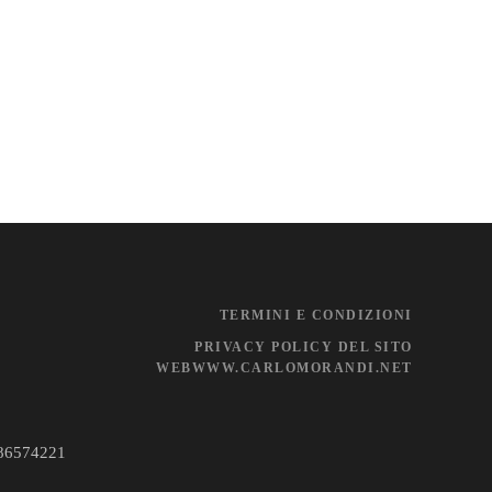
TERMINI E CONDIZIONI
PRIVACY POLICY DEL SITO
WEBWWW.CARLOMORANDI.NET
- 86574221