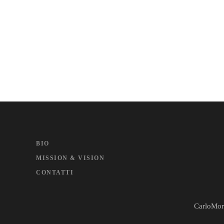
BIO
MISSION & VISION
CONTATTI
CarloMora