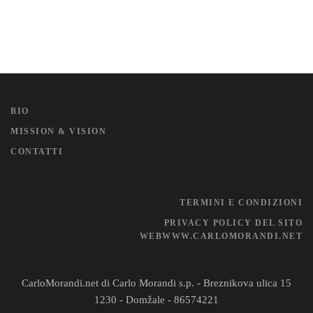
BIO
MISSION & VISION
CONTATTI
TERMINI E CONDIZIONI
PRIVACY POLICY DEL SITO
WEBWWW.CARLOMORANDI.NET
CarloMorandi.net di Carlo Morandi s.p. - Breznikova ulica 15
1230 - Domžale - 86574221